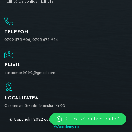
Politică de confidențialitate
TELEFON
0729 575 906, 0723 675 254
EMAIL
casaamos2022@gmail.com
LOCALITATEA
Costinesti, Strada Macului Nr.20
Cu ce vă putem ajuta?
© Copyright 2022 casaamos.ro | Realizat în cadrul proiectului
WAcademy.ro